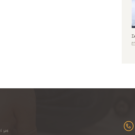
Σ
εί με