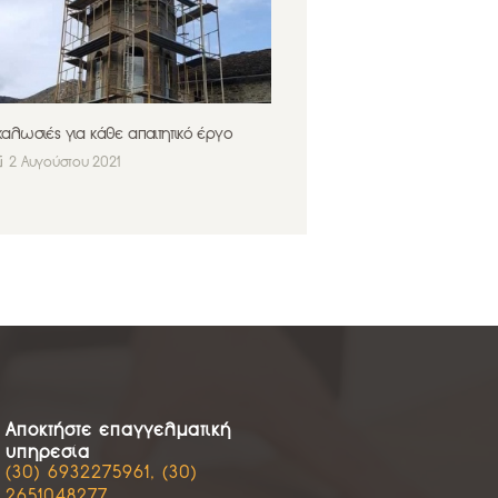
καλωσιές για κάθε απαιτητικό έργο
2 Αυγούστου 2021
Αποκτήστε επαγγελματική
υπηρεσία
(30) 6932275961, (30)
2651048277