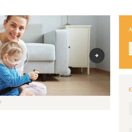
Α
image-9
Κ
7