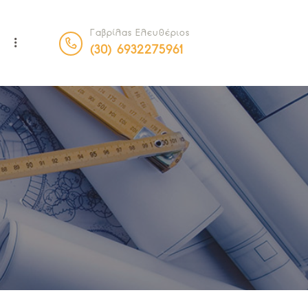
Γαβρίλας Ελευθέριος
Α
(30) 6932275961