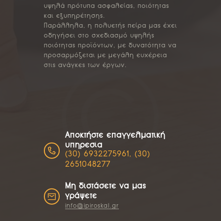
υψηλά πρότυπα ασφαλείας, ποιότητας
και εξυπηρέτησης.
Παράλληλα, η πολυετής πείρα μας έχει
οδηγήσει στο σχεδιασμό υψηλής
ποιότητας προϊόντων, με δυνατότητα να
προσαρμόζεται με μεγάλη ευχέρεια
στις ανάγκες των έργων.
Αποκτήστε επαγγελματική
υπηρεσία
(30) 6932275961, (30)
2651048277
Μη διστάσετε να μας
γράψετε
info@ipiroskal.gr