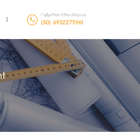
Γαβρίλας Ελευθέριος
Α
(30) 6932275961
ht