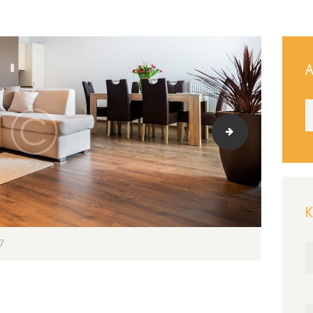
Α
slider_1_4-copyr
Κ
17