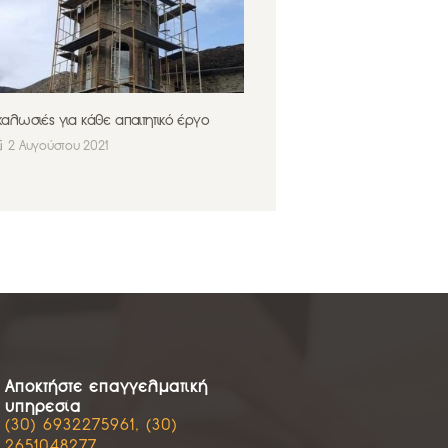
καλωσιές για κάθε απαιτητικό έργο
2 Αυγούστου 2021
Αποκτήστε επαγγελματική
υπηρεσία
(30) 6932275961, (30)
2651048277