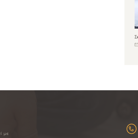
Σ
εί με