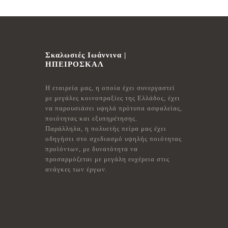
Σκαλωσιές Ιωάννινα |
ΗΠΕΙΡΟΣΚΑΛ
Η εταιρεία μας, η οποία έχει συνεργαστεί
με μεγάλες κοινοπραξίες της Ελλάδος, έχει
να παρουσιάσει υψηλά πρότυπα ασφαλείας,
ποιότητας και εξυπηρέτησης.
Παράλληλα, η πολυετής πείρα μας έχει
οδηγήσει στο σχεδιασμό υψηλής ποιότητας
προϊόντων, με δυνατότητα να
προσαρμόζεται με μεγάλη ευχέρεια στις
ανάγκες των έργων.