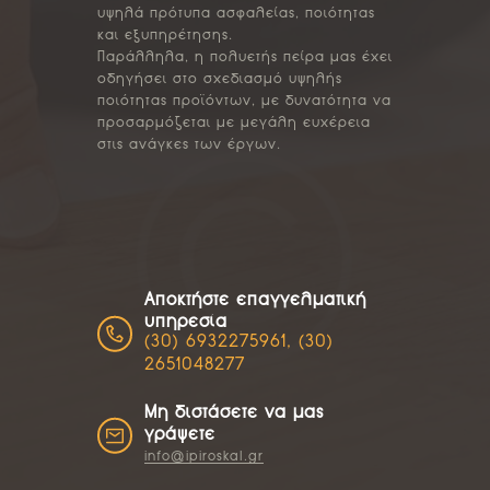
υψηλά πρότυπα ασφαλείας, ποιότητας
και εξυπηρέτησης.
Παράλληλα, η πολυετής πείρα μας έχει
οδηγήσει στο σχεδιασμό υψηλής
ποιότητας προϊόντων, με δυνατότητα να
προσαρμόζεται με μεγάλη ευχέρεια
στις ανάγκες των έργων.
Αποκτήστε επαγγελματική
υπηρεσία
(30) 6932275961, (30)
2651048277
Μη διστάσετε να μας
γράψετε
info@ipiroskal.gr