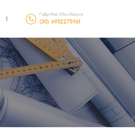
Γαβρίλας Ελευθέριος
Α
(30) 6932275961