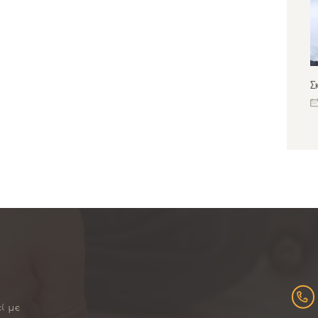
Σ
εί με