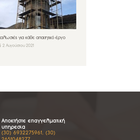
καλωσιές για κάθε απαιτητικό έργο
2 Αυγούστου 2021
Αποκτήστε επαγγελματική
υπηρεσία
(30) 6932275961, (30)
2651048277