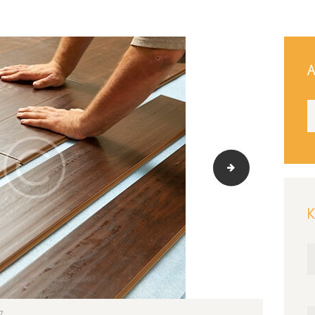
Α
gallery-11
Κ