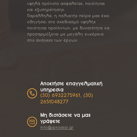
υψηλά πρότυπα ασφαλείας, ποιότητας
και εξυπηρέτησης.
Παράλληλα, η πολυετής πείρα μας έχει
οδηγήσει στο σχεδιασμό υψηλής
ποιότητας προϊόντων, με δυνατότητα να
προσαρμόζεται με μεγάλη ευχέρεια
στις ανάγκες των έργων.
Αποκτήστε επαγγελματική
υπηρεσία
(30) 6932275961, (30)
2651048277
Μη διστάσετε να μας
γράψετε
info@ipiroskal.gr