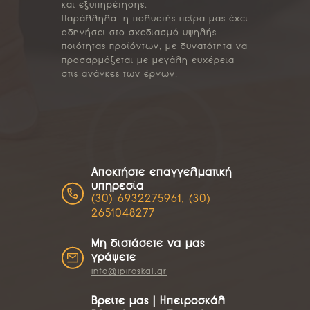
και εξυπηρέτησης.
Παράλληλα, η πολυετής πείρα μας έχει
οδηγήσει στο σχεδιασμό υψηλής
ποιότητας προϊόντων, με δυνατότητα να
προσαρμόζεται με μεγάλη ευχέρεια
στις ανάγκες των έργων.
Αποκτήστε επαγγελματική
υπηρεσία
(30) 6932275961, (30)
2651048277
Μη διστάσετε να μας
γράψετε
info@ipiroskal.gr
Βρείτε μας | Ηπειροσκάλ