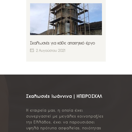
Σκαλωσιές για κάθε απαιτητικό έργο
2 Αυγούστου 2021
Σκαλωσιές Ιωάννινα | ΗΠΕΙΡΟΣΚΑΛ
Η εταιρεία μας, η οποία έχει
συνεργαστεί με μεγάλες κοινοπραξίες
της Ελλάδος, έχει να παρουσιάσει
υψηλά πρότυπα ασφαλείας, ποιότητας