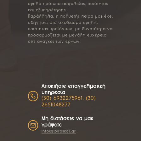
υψηλά πρότυπα ασφαλείας, ποιότητας
και εξυπηρέτησης.
Παράλληλα, η πολυετής πείρα μας έχει
οδηγήσει στο σχεδιασμό υψηλής
ποιότητας προϊόντων, με δυνατότητα να
προσαρμόζεται με μεγάλη ευχέρεια
στις ανάγκες των έργων.
Αποκτήστε επαγγελματική
υπηρεσία
(30) 6932275961, (30)
2651048277
Μη διστάσετε να μας
γράψετε
info@ipiroskal.gr