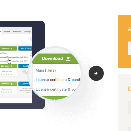
Α
inmotion
Κ