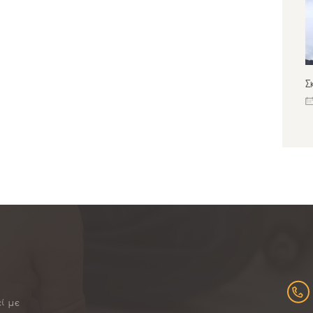
Σ
εί με