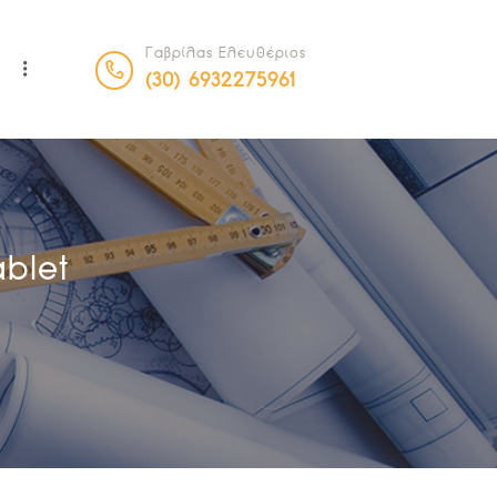
Γαβρίλας Ελευθέριος
Α
(30) 6932275961
blet