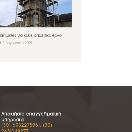
καλωσιές για κάθε απαιτητικό έργο
2 Αυγούστου 2021
Αποκτήστε επαγγελματική
υπηρεσία
(30) 6932275961, (30)
2651048277