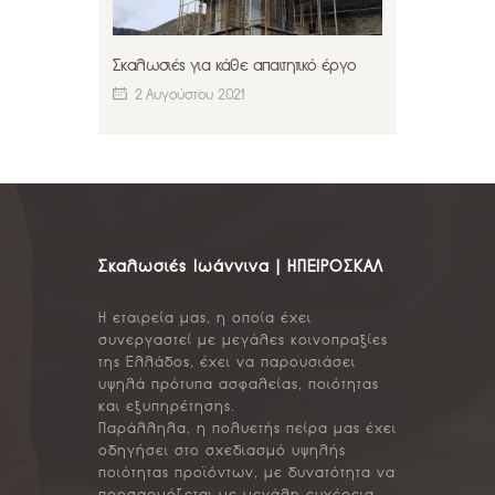
Σκαλωσιές για κάθε απαιτητικό έργο
2 Αυγούστου 2021
Σκαλωσιές Ιωάννινα | ΗΠΕΙΡΟΣΚΑΛ
Η εταιρεία μας, η οποία έχει
συνεργαστεί με μεγάλες κοινοπραξίες
της Ελλάδος, έχει να παρουσιάσει
υψηλά πρότυπα ασφαλείας, ποιότητας
και εξυπηρέτησης.
Παράλληλα, η πολυετής πείρα μας έχει
οδηγήσει στο σχεδιασμό υψηλής
ποιότητας προϊόντων, με δυνατότητα να