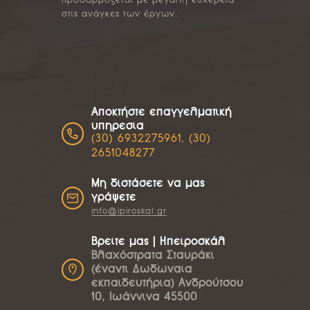
προσαρμόζεται με μεγάλη ευχέρεια
στις ανάγκες των έργων.
Αποκτήστε επαγγελματική
υπηρεσία
(30) 6932275961, (30)
2651048277
Μη διστάσετε να μας
γράψετε
info@ipiroskal.gr
Βρείτε μας | Ηπειροσκάλ
Βλαχόστρατα Σταυράκι
(έναντι Δωδωναία
εκπαιδευτήρια) Ανδρούτσου
10, Ιωάννινα 45500