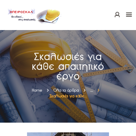
ΑΡΧΙΚΗ
ΗΠΕΙΡΟΣΚΑΛ
Σκαλωσιές για
ΝΕΑ – ΦΩΤΟΓΡΑΦΙΕΣ
κάθε απαιτητικό
ΕΠΙΚΟΙΝΩΝΙΑ
έργο
ΚΛΕΙΣΕ ΡΑΝΤΕΒΟΥ
Home
Όλα τα άρθρα
...
Σκαλωσιές για κάθε...