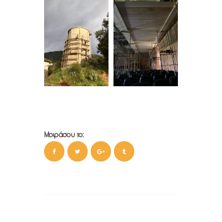
Μοιράσου το: