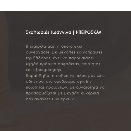
Σκαλωσιές Ιωάννινα | ΗΠΕΙΡΟΣΚΑΛ
Η εταιρεία μας, η οποία έχει
συνεργαστεί με μεγάλες κοινοπραξίες
της Ελλάδος, έχει να παρουσιάσει
υψηλά πρότυπα ασφαλείας, ποιότητας
και εξυπηρέτησης.
Παράλληλα, η πολυετής πείρα μας έχει
οδηγήσει στο σχεδιασμό υψηλής
ποιότητας προϊόντων, με δυνατότητα να
προσαρμόζεται με μεγάλη ευχέρεια
στις ανάγκες των έργων.