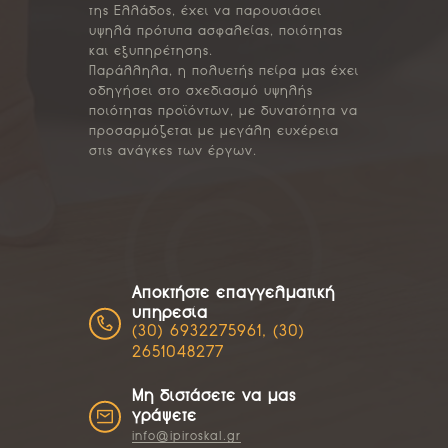
της Ελλάδος, έχει να παρουσιάσει
υψηλά πρότυπα ασφαλείας, ποιότητας
και εξυπηρέτησης.
Παράλληλα, η πολυετής πείρα μας έχει
οδηγήσει στο σχεδιασμό υψηλής
ποιότητας προϊόντων, με δυνατότητα να
προσαρμόζεται με μεγάλη ευχέρεια
στις ανάγκες των έργων.
Αποκτήστε επαγγελματική
υπηρεσία
(30) 6932275961, (30)
2651048277
Μη διστάσετε να μας
γράψετε
info@ipiroskal.gr